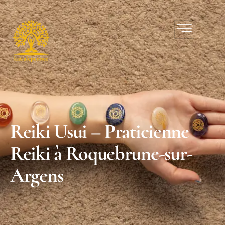
Reiki Usui – Praticienne
Reiki à Roquebrune-sur-
Argens